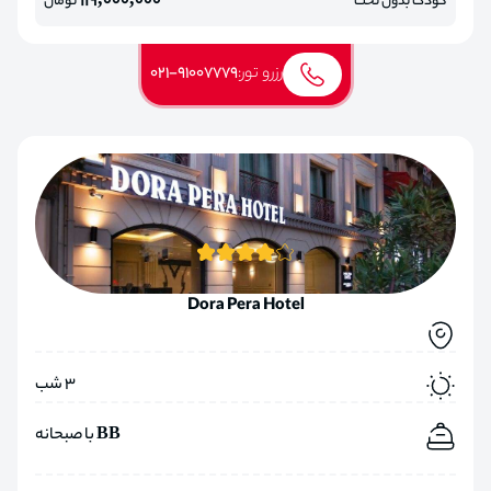
119,000,000
کودک بدون تخت
تومان
رزرو تور:
021-91007779
Dora Pera Hotel
3 شب
BB با صبحانه