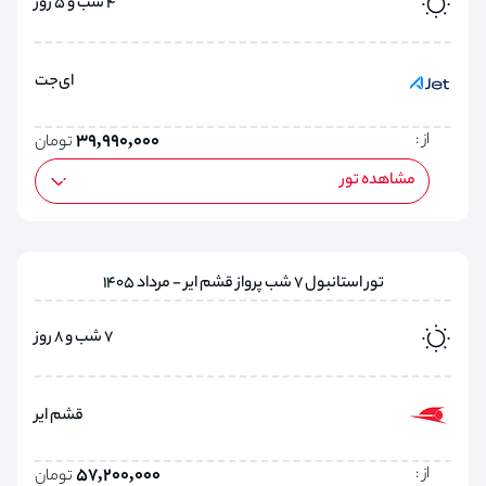
4 شب و 5 روز
ای‌جت
از :
39,990,000
تومان
مشاهده تور
تور استانبول 7 شب پرواز قشم ایر - مرداد 1405
7 شب و 8 روز
قشم ایر
از :
57,200,000
تومان