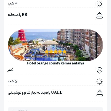
3 شب
BB با صبحانه
Hotel orange county kemer antalya
کمر
5 شب
UALL با صبحانه نهار شام و نوشیدنی