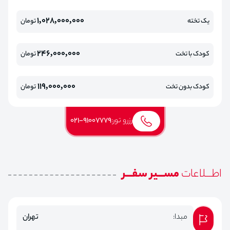
1,028,000,000
یک تخته
تومان
246,000,000
کودک با تخت
تومان
119,000,000
کودک بدون تخت
تومان
رزرو تور:
021-91007779
اطـــلاعات
مســـیر سفـــر
مبدا:
تهران