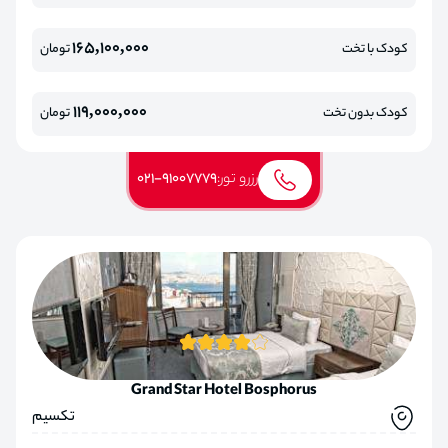
165,100,000
کودک با تخت
تومان
119,000,000
کودک بدون تخت
تومان
رزرو تور:
021-91007779
Grand Star Hotel Bosphorus
تکسیم