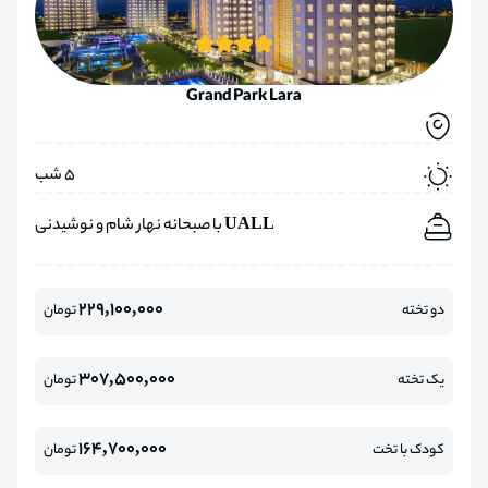
Grand Park Lara
5 شب
UALL با صبحانه نهار شام و نوشیدنی
229,100,000
دو تخته
تومان
307,500,000
یک تخته
تومان
164,700,000
کودک با تخت
تومان