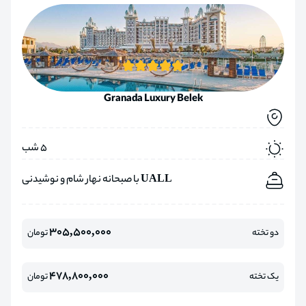
Granada Luxury Belek
5 شب
UALL با صبحانه نهار شام و نوشیدنی
305,500,000
دو تخته
تومان
478,800,000
یک تخته
تومان