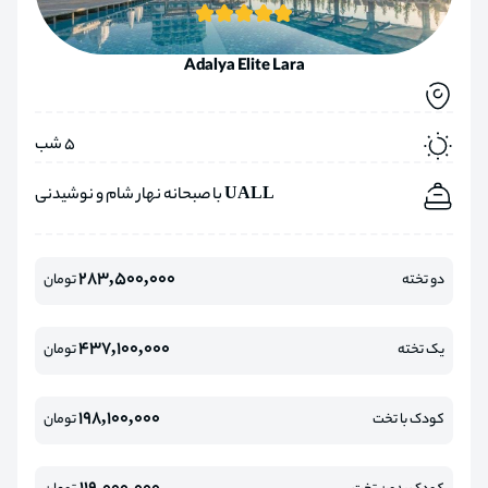
Adalya Elite Lara
5 شب
UALL با صبحانه نهار شام و نوشیدنی
283,500,000
دو تخته
تومان
437,100,000
یک تخته
تومان
198,100,000
کودک با تخت
تومان