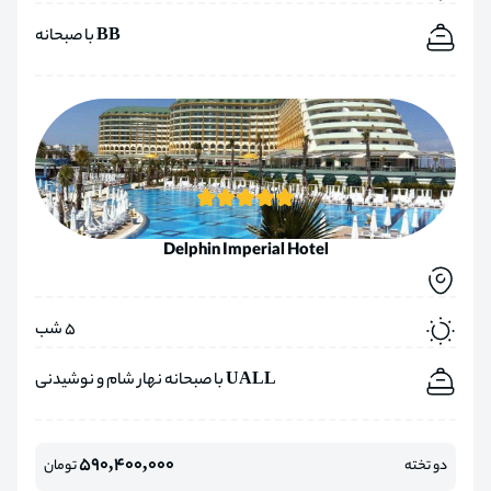
BB با صبحانه
Delphin Imperial Hotel
5 شب
UALL با صبحانه نهار شام و نوشیدنی
590,400,000
دو تخته
تومان