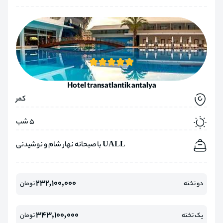
Hotel transatlantik antalya
کمر
5 شب
UALL با صبحانه نهار شام و نوشیدنی
232,100,000
دو تخته
تومان
343,100,000
یک تخته
تومان