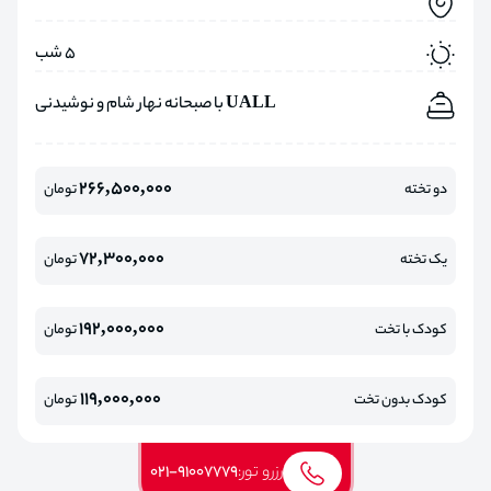
5 شب
UALL با صبحانه نهار شام و نوشیدنی
266,500,000
دو تخته
تومان
72,300,000
یک تخته
تومان
192,000,000
کودک با تخت
تومان
119,000,000
کودک بدون تخت
تومان
رزرو تور:
021-91007779