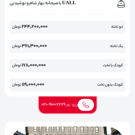
UALL با صبحانه نهار شام و نوشیدنی
244,200,000
دو تخته
تومان
361,300,000
یک تخته
تومان
178,000,000
کودک با تخت
تومان
119,000,000
کودک بدون تخت
تومان
رزرو تور:
021-91007779