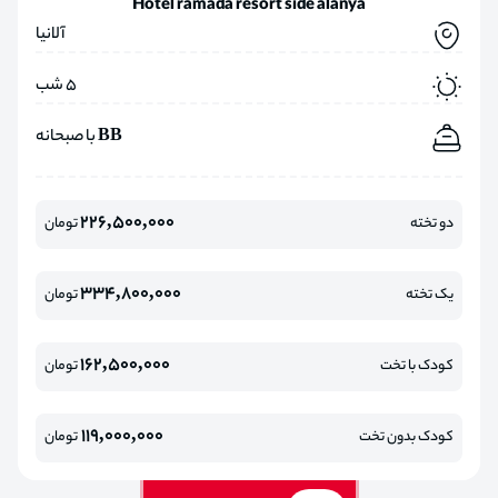
Hotel ramada resort side alanya
آلانیا
5 شب
BB با صبحانه
226,500,000
دو تخته
تومان
334,800,000
یک تخته
تومان
162,500,000
کودک با تخت
تومان
119,000,000
کودک بدون تخت
تومان