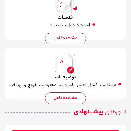
خدمـــات
اقامت در هتل با صبحانه
بلیط رفت و برگشت
ترانسفر رفت و برگشت فرودگاهی
بیمه مسافرتی
توضیحـــات
مسئولیت کنترل اعتبار پاسپورت، محدودیت خروج و پرداخت
عوارض خروج از کشور بر عهده مسافر میباشد.
تورها غیر قابل استرداد می باشد، پرداخت 50 درصد از مبلغ تور
هنگام رزرو الزامی می باشد.
تـــورهای
پیشـــنهادی
بیمه مسافران بالای 60 سال الزامی و هزینه جدا از مبلغ تور محاسبه
و به عهده مسافر می باشد.