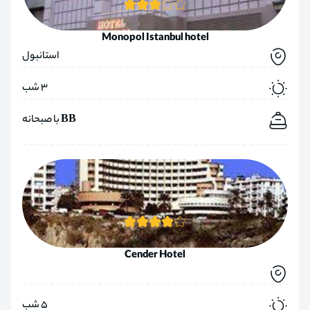
Monopol Istanbul hotel
استانبول
3 شب
BB با صبحانه
Cender Hotel
5 شب