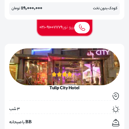
119,000,000
کودک بدون تخت
تومان
رزرو تور:
021-91007779
Tulip City Hotel
3 شب
BB با صبحانه