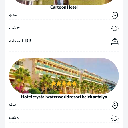
Cartoon Hotel
بیولو
3 شب
BB با صبحانه
Hotel crystal waterworld resort belek antalya
بلک
5 شب