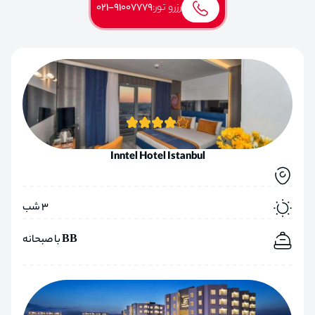
رزرو تور:
021-91007779
Inntel Hotel Istanbul
3 شب
BB با صبحانه