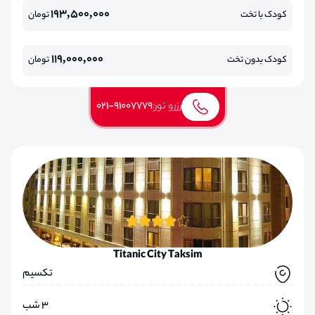
193,500,000
کودک با تخت
تومان
119,000,000
کودک بدون تخت
تومان
رزرو تور:
021-91007779
Titanic City Taksim
تکسیم
3 شب