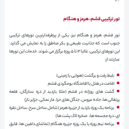
تور ترکیبی قشم، هرمز و هنگام
تور قشم، هرمز و هنگام نیز، یکی از پرطرفدارترین تورهای ترکیبی
جنوب است که جذابیت طبیعی و بکر مناطق را به نمایش می گذارد.
این تورهای ترکیبی، غالبا ۳ تا ۵ روزه برگزار می شوند. خدمات این تورها
عبارتند از:
بلیط رفت و برگشت (هوایی یا زمینی)
اقامت در هتل یا اقامتگاه بومگردی قشم
گشت های روزانه در قشم (مثلا بازدید از دره ستارگان، قلعه
پرتغالی ها، جاده عروس، جنگل های حرا، غار نمکی، جزایر ناز)
برنامه یک روزه بازدید از جزیره هرمز (شامل ساحل سرخ، ساحل نقره
ای، دره مجسمه ها، صخره لاک پشت ها)
برنامه نیم روزه یا یک روزه جزیره هنگام (تماشای دلفین ها، قایق