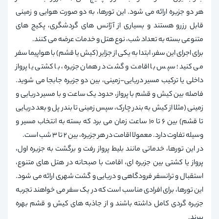
هر دو جزیره ارائه می شود. این تورها، به دو صورت هوایی و زمینی
قابل رزرو هستند و بسیاری از آژانس های گردشگری، پکیج‌ های
متنوعی بسته به تعداد شب، نوع هتل و خدمات عرضه می کنند.
برای اجرای این سفر، ابتدا به یکی از جزایر (کیش یا قشم) با هواپیما سفر
می کنید؛ سپس با اقامت و گشت در همان جزیره، با کشتی یا پرواز
داخلی یا ترکیب مسیر دریایی-زمینی، بین دو جزیره جابجا می شوید.
فاصله بین کیش و قشم با پرواز، حدود یک ساعت و با مسیر دریایی و
زمینی (مثلا از کیش به بندر چارک، سپس زمینی تا بندر پل و بعد دریایی
تا قشم) بین ۶ تا ۱۰ ساعت زمان می برد که بسته به انتخاب مسیر و
وسیله تفاوت دارد. معمولا اقامت در هر جزیره، بین ۲ تا ۳ شب است.
در این تورها، خدماتی مانند بلیط پرواز رفت و برگشت به جزیره اول،
پرواز یا کشتی بین جزیره ای، اقامت با صبحانه در هتل های متنوع،
استقبال و ترانسفر فرودگاهی و دریایی و گشت شهری ارائه می شود.
این تورها، برای افرادی مناسب است که در یک سفر می خواهند تجربه
جزیره گردی کامل داشته باشند و از جاذبه های کیش و قشم بهره
ببرند.