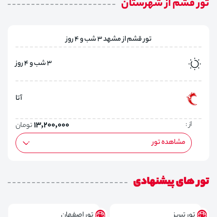
تور قشم از شهرستان
تور قشم از مشهد 3 شب و 4 روز
3 شب و 4 روز
آتا
از :
13,200,000
تومان
مشاهده تور
تور های پیشنهادی
تور تبریز
تور اصفهان