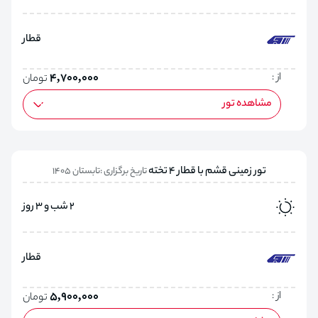
قطار
از :
4,700,000
تومان
مشاهده تور
تور زمینی قشم با قطار 4 تخته
تاریخ برگزاری :تابستان 1405
2 شب و 3 روز
قطار
از :
5,900,000
تومان