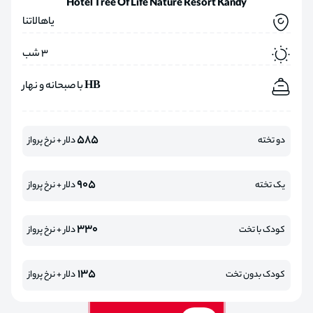
Hotel Tree Of Life Nature Resort Kandy
یاهالاتنا
3 شب
HB با صبحانه و نهار
585
دو تخته
دلار + نرخ پرواز
905
یک تخته
دلار + نرخ پرواز
330
کودک با تخت
دلار + نرخ پرواز
135
کودک بدون تخت
دلار + نرخ پرواز