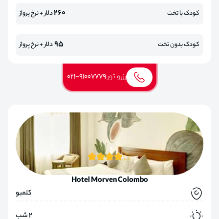
260
کودک با تخت
دلار + نرخ پرواز
95
کودک بدون تخت
دلار + نرخ پرواز
رزرو تور:
021-91007779
Hotel Morven Colombo
کلمبو
2 شب