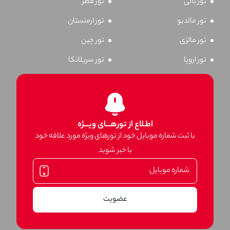
تور بالی
تور قطر
تور مالدیو
تور ارمنستان
تور مالزی
تور چین
تور اروپا
تور سریلانکا
اطـلاع از تورهـــای ویـــژه
با ثبت شماره موبایل خود از تورهای ویژه مورد علاقه خود
با خبر شوید
عضویت