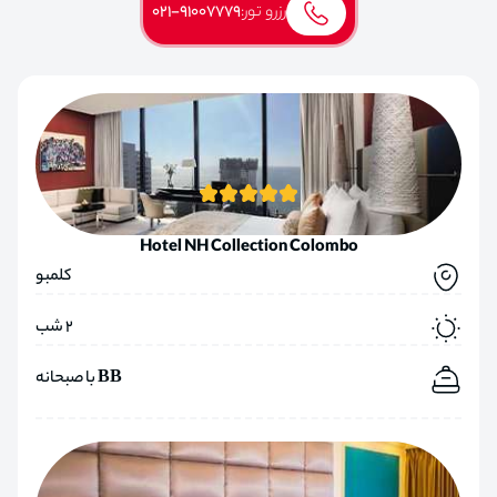
رزرو تور:
021-91007779
Hotel NH Collection Colombo
کلمبو
2 شب
BB با صبحانه