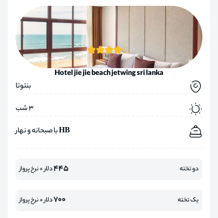
Hotel jie jie beach jetwing sri lanka
بنتوتا
3 شب
HB با صبحانه و نهار
445
دو تخته
دلار + نرخ پرواز
700
یک تخته
دلار + نرخ پرواز