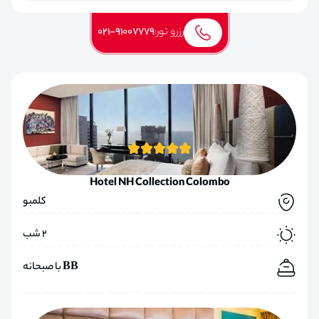
رزرو تور:
021-91007779
Hotel NH Collection Colombo
کلمبو
2 شب
BB با صبحانه