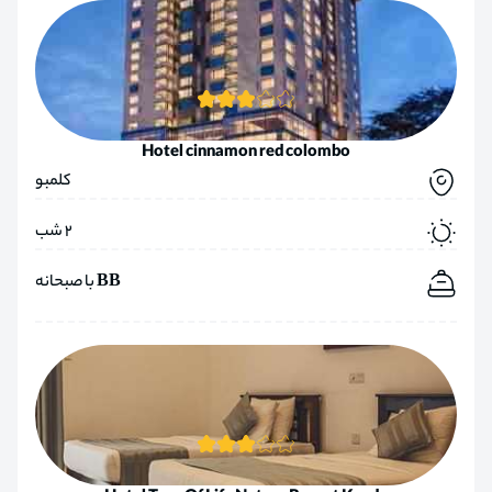
Hotel cinnamon red colombo
کلمبو
2 شب
BB با صبحانه