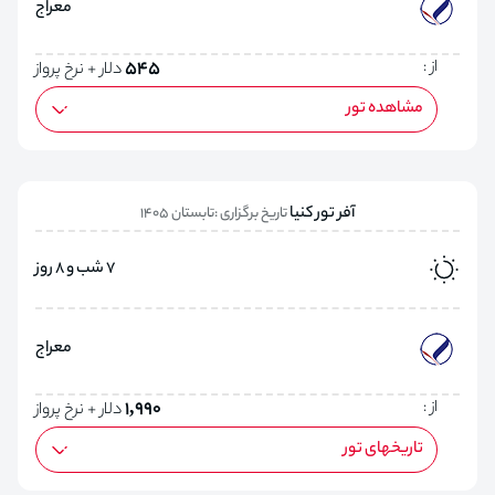
معراج
از :
545
دلار + نرخ پرواز
مشاهده تور
آفر تور کنیا
تاریخ برگزاری :تابستان 1405
7 شب و 8 روز
معراج
از :
1,990
دلار + نرخ پرواز
تاریخهای تور