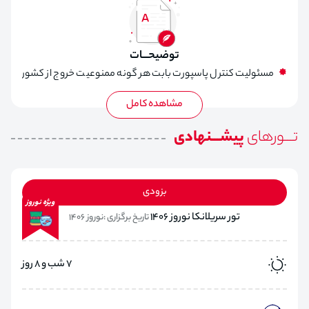
لیدر محلی
گشت شهری
بیمه مسافرتی
توضیحـــات
مسئولیت کنترل پاسپورت بابت هر گونه ممنوعیت خروج از کشور
به عهده مسافر می‌باشد.
ویزای کشور سریلانکا فرودگاهی است، که پرداخت هزینه آن به
عهده مسافر هنگام ورود به فرودگاه کلمبو میباشد.
تـــورهای
پیشـــنهادی
نرخ کودک زیر 2 سال 9,990,000 تومان میباشد.
بزودی
ویژه نوروز
تور سریلانکا نوروز 1406
تاریخ برگزاری :نوروز 1406
7 شب و 8 روز