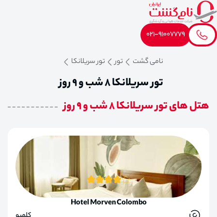
021-91007779
نامی گشت
تور
تور سریلانکا
تور سریلانکا 8 شب و 9 روز
هتل های تور سریلانکا 8 شب و 9 روز
Hotel Morven Colombo
کلمبو