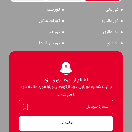
تور بالی
تور قطر
تور مالدیو
تور ارمنستان
تور مالزی
تور چین
تور اروپا
تور سریلانکا
اطـلاع از تورهـــای ویـــژه
با ثبت شماره موبایل خود از تورهای ویژه مورد علاقه خود
با خبر شوید
عضویت