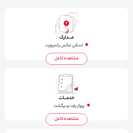
مـــدارک
اسکن عکس پاسپورت
کارت ملی
عکس 4*3
خدمـــات
پرواز رفت و برگشت
ویزای امارات
بیمه مسافرتی
اقامت در هتل با صبحانه