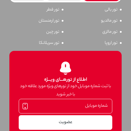
تور بالی
تور قطر
تور مالدیو
تور ارمنستان
تور مالزی
تور چین
تور اروپا
تور سریلانکا
اطـلاع از تورهـــای ویـــژه
با ثبت شماره موبایل خود از تورهای ویژه مورد علاقه خود
با خبر شوید
عضویت