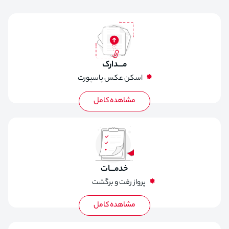
مـــدارک
اسکن عکس پاسپورت
کارت ملی
عکس 4*3
خدمـــات
پرواز رفت و برگشت
ویزای امارات
بیمه مسافرتی
اقامت در هتل با صبحانه