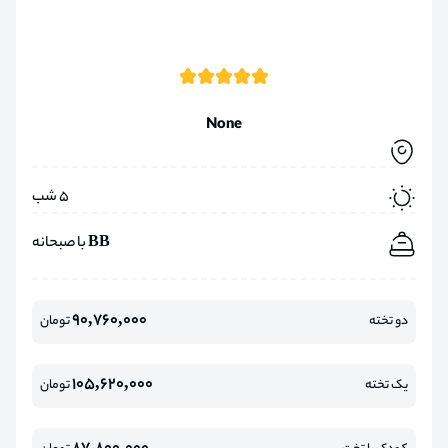
None
5 شب
BB با صبحانه
90,760,000
دو تخته
تومان
105,620,000
یک تخته
تومان