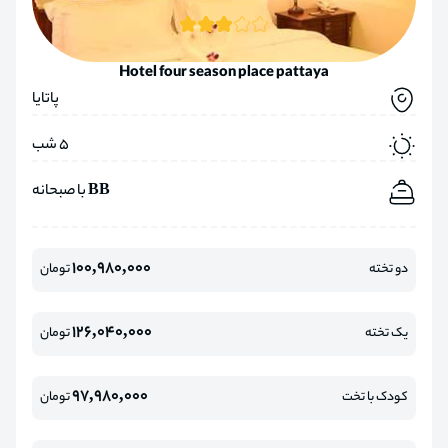
Hotel four season place pattaya
پاتایا
5 شب
BB با صبحانه
100,980,000
دو تخته
تومان
126,040,000
یک تخته
تومان
97,980,000
کودک با تخت
تومان