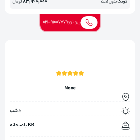
83,990,000
کودک بدون تخت
تومان
رزرو تور:
021-91007779
None
5 شب
BB با صبحانه