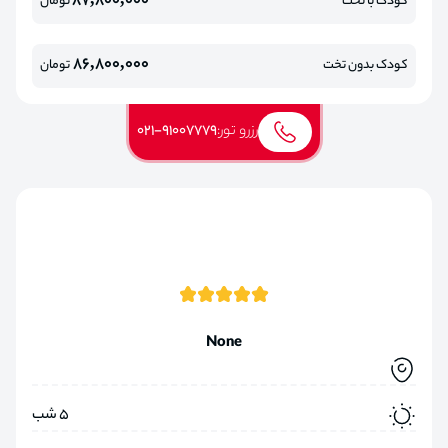
87,800,000
کودک با تخت
تومان
86,800,000
کودک بدون تخت
تومان
رزرو تور:
021-91007779
None
5 شب