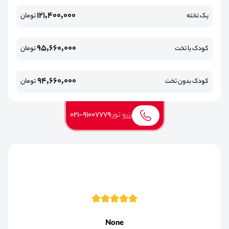
121,400,000
یک تخته
تومان
95,660,000
کودک با تخت
تومان
94,660,000
کودک بدون تخت
تومان
رزرو تور:
021-91007779
None