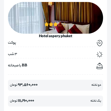
Hotel aspery phuket
پوکت
3 شب
BB با صبحانه
93,560,000
دو تخته
تومان
111,190,000
یک تخته
تومان