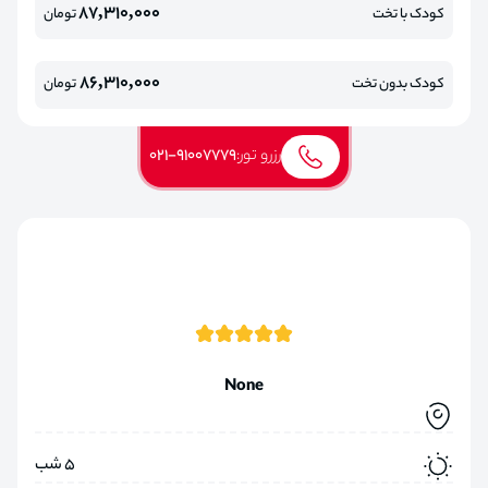
87,310,000
کودک با تخت
تومان
86,310,000
کودک بدون تخت
تومان
رزرو تور:
021-91007779
None
5 شب