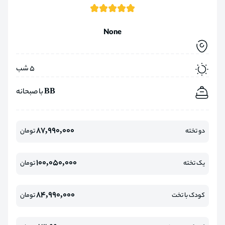
None
5 شب
BB با صبحانه
87,990,000
دو تخته
تومان
100,050,000
یک تخته
تومان
84,990,000
کودک با تخت
تومان