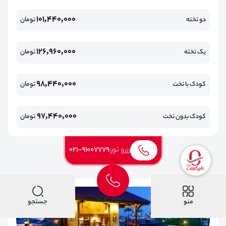
101,440,000
دو تخته
تومان
126,960,000
یک تخته
تومان
98,440,000
کودک با تخت
تومان
97,440,000
کودک بدون تخت
تومان
رزرو تور:
021-91007779
منو
جستجو