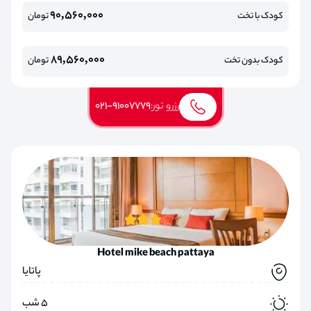
90,560,000
کودک با تخت
تومان
89,560,000
کودک بدون تخت
تومان
رزرو تور:
021-91007779
Hotel mike beach pattaya
پاتایا
5 شب