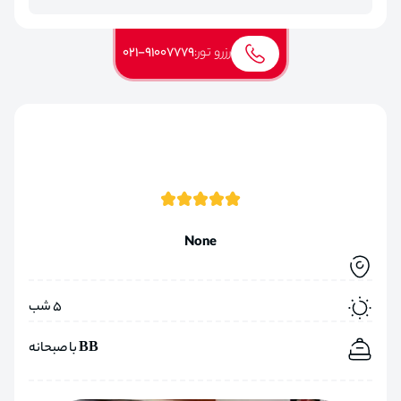
رزرو تور:
021-91007779
None
5 شب
BB با صبحانه