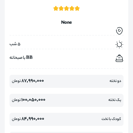
None
5 شب
BB با صبحانه
87,990,000
دو تخته
تومان
100,050,000
یک تخته
تومان
84,990,000
کودک با تخت
تومان