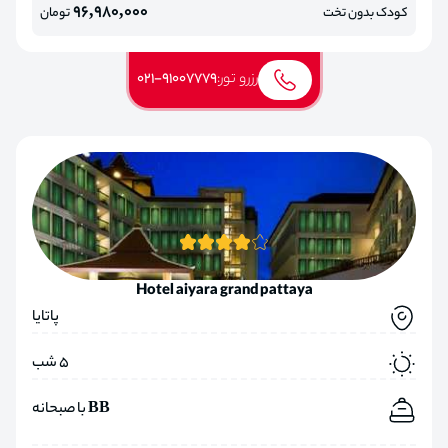
96,980,000
کودک بدون تخت
تومان
رزرو تور:
021-91007779
Hotel aiyara grand pattaya
پاتایا
5 شب
BB با صبحانه