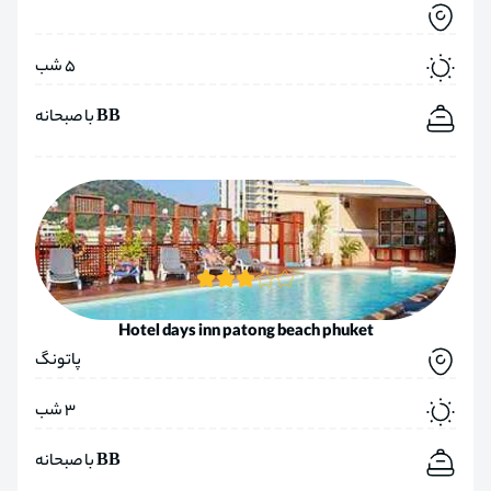
5 شب
BB با صبحانه
Hotel days inn patong beach phuket
پاتونگ
3 شب
BB با صبحانه