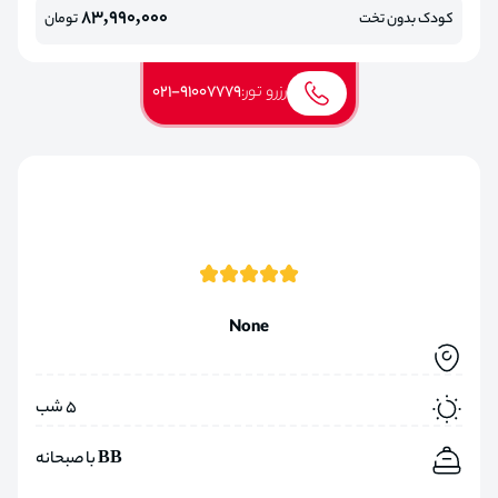
83,990,000
کودک بدون تخت
تومان
رزرو تور:
021-91007779
None
5 شب
BB با صبحانه