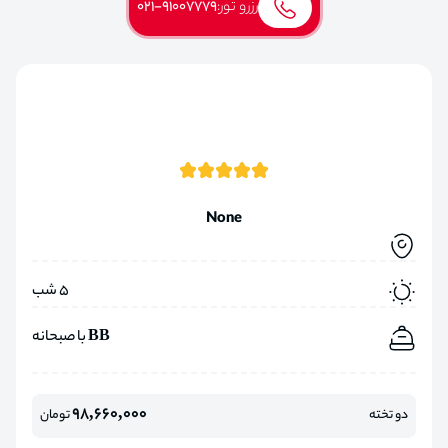
رزرو تور:
021-91007779
None
5 شب
BB با صبحانه
98,660,000
دو تخته
تومان