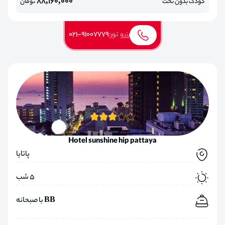
88,160,000
کودک بدون تخت
تومان
رزرو تور:
021-91007779
Hotel sunshine hip pattaya
پاتایا
5 شب
BB با صبحانه