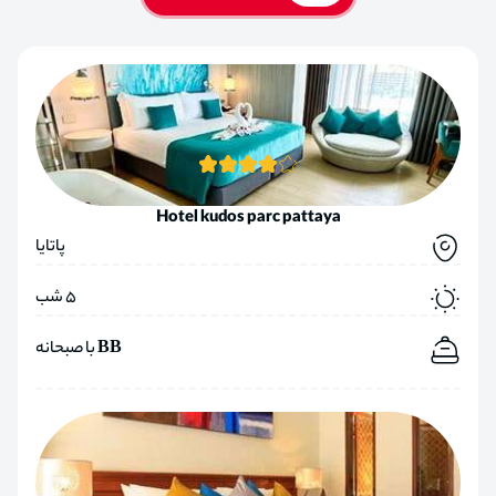
Hotel kudos parc pattaya
پاتایا
5 شب
BB با صبحانه