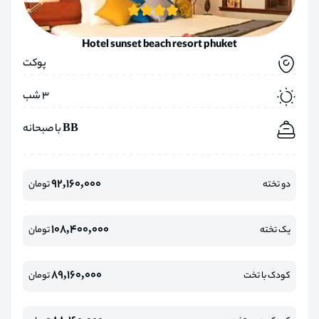
Hotel sunset beach resort phuket
پوکت
3 شب
BB با صبحانه
92,160,000
دو تخته
تومان
108,400,000
یک تخته
تومان
89,160,000
کودک با تخت
تومان