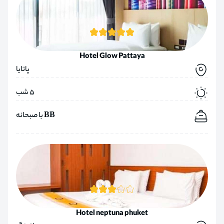
Hotel Glow Pattaya
پاتایا
5 شب
BB با صبحانه
Hotel neptuna phuket