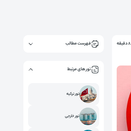
8 دقیقه
فهرست مطالب
تور های مرتبط
تور ترکیه
تور خارجی