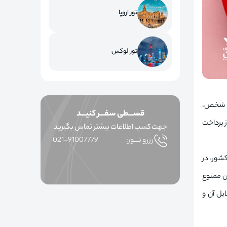
تور اروپا
تور لوکس
آن شخص،
قســـطی سفـــر کنیـــد
ز پرداخت
جهت کسب اطلاعات بیشتر تماس بگیرید
رزرو تـــور:
021-91007779
شور، در
ن ممنوع
ایل آن و