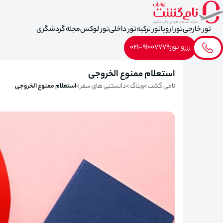
تور خارجی
تور اروپا
تور ترکیه
تور داخلی
تور لوکس
مجله گردشگری
رزرو تور:
021-91007779
استعلام ممنوع الخروجی
نامی گشت
وبلاگ
دانستنی های سفر
استعلام ممنوع الخروجی