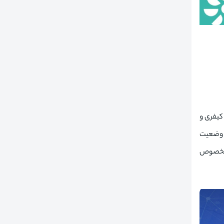
کیفری و
د وضعیت
تر مخصوص