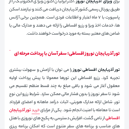
برای
ویزای آذربایجان نوروز
، اکثر ایرانیان اکنون ویزای الکترونیک را از
طریق پورتال رسمی کشور آذربایجان دریافت می‌ کنند و نیازمند اسکن
پاسپورت با ۷ ماه اعتبار و اطلاعات فردی است. همچنین برخی آژانس‌
ها، خدمات اخذ ویزا و رزرو اقساطی را ارائه می‌ دهند و مدارک مالی یا
ضامن‌ های معتبر، بسته به مورد درخواست خواهند داشت.
تور آذربایجان نوروز اقساطی؛ سفر آسان با پرداخت مرحله‌ ای
تور آذربایجان اقساطی نوروز
را می‌ توان با آرامش و سهولت بیشتری
تجربه کرد. رزرو اقساطی این تورها معمولا با پیش‌ پرداخت اولیه
معقول آغاز می‌ شود و باقی مبلغ به چند قسط منظم تقسیم می‌
شود تا سفر نوروز را بدون فشار مالی ممکن سازد. شرایط رزرو این نوع
تور، شامل ارائه مدارک هویتی، اثبات درآمد ماهانه و امضای قرارداد
است تا معامله با امنیت انجام شود. یکی از مزایای
خرید
تور آذربایجان
اقساطی
از نامی‌ گشت، افزایش دسترسی به پکیج‌ های نوروزی با هتل‌
های مناسب و برنامه‌ های سفر متنوع است که امکان برنامه‌ ریزی