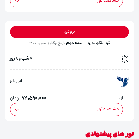
مشاهده تور
بزودی
تور باکو نوروز - نیمه دوم
تاریخ برگزاری :نوروز 1406
7 شب و 8 روز
ایران ایر
از :
74,590,000
تومان
مشاهده تور
تور های پیشنهادی