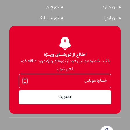
تور مالزی
تور چین
تور اروپا
تور سریلانکا
اطـلاع از تورهـــای ویـــژه
با ثبت شماره موبایل خود از تورهای ویژه مورد علاقه خود
با خبر شوید
عضویت