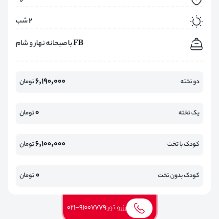
2 شب
FB با صبحانه نهار و شام
6,190,000
دو تخته
تومان
0
یک تخته
تومان
6,100,000
کودک با تخت
تومان
0
کودک بدون تخت
تومان
رزرو تور:
021-91007779