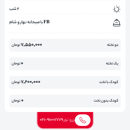
2 شب
FB با صبحانه نهار و شام
7,550,000
دو تخته
تومان
0
یک تخته
تومان
7,200,000
کودک با تخت
تومان
0
کودک بدون تخت
تومان
رزرو تور:
021-91007779