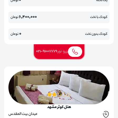
0
یک تخته
تومان
6,400,000
کودک با تخت
تومان
0
کودک بدون تخت
تومان
رزرو تور:
021-91007779
هتل کوثر مشهد
میدان بیت المقدس