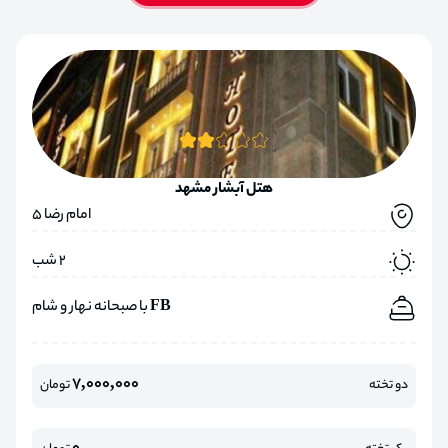
هتل آبشار مشهد
امام رضا 5
2 شب
FB با صبحانه نهار و شام
7,000,000
دو تخته
تومان