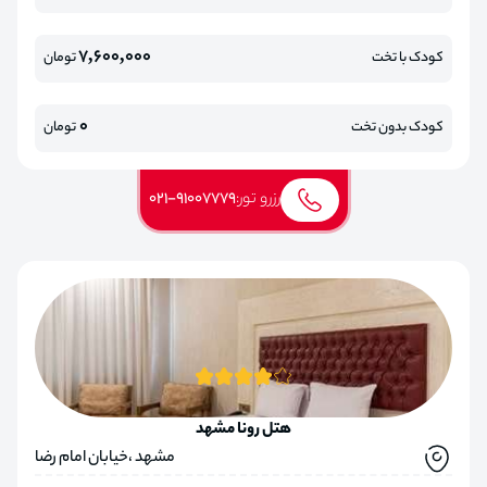
7,600,000
کودک با تخت
تومان
0
کودک بدون تخت
تومان
رزرو تور:
021-91007779
هتل رونا مشهد
مشهد ،خیابان امام رضا