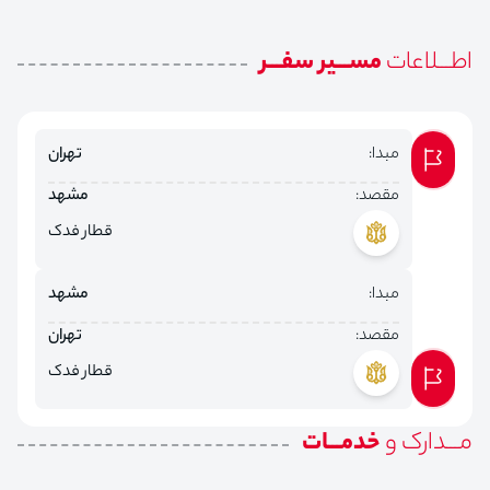
اطـــلاعات
مســـیر سفـــر
مبدا:
تهران
مقصد:
مشهد
قطار فدک
مبدا:
مشهد
مقصد:
تهران
قطار فدک
مـــدارک و
خدمـــات