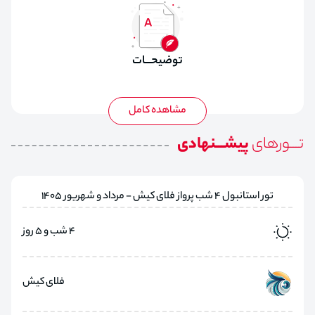
اقامت در هتل با صبحانه
توضیحـــات
تـــورهای
پیشـــنهادی
تور استانبول 4 شب پرواز فلای کیش - مرداد و شهریور 1405
4 شب و 5 روز
فلای کیش