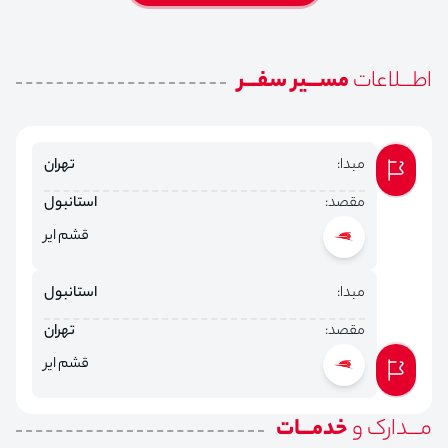
اطـــلاعات
مســـیر سفـــر
مبدا:
تهران
مقصد:
استانبول
قشم ایر
مبدا:
استانبول
مقصد:
تهران
قشم ایر
مـــدارک و
خدمـــات