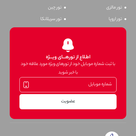
تور مالزی
تور چین
تور اروپا
تور سریلانکا
اطـلاع از تورهـــای ویـــژه
با ثبت شماره موبایل خود از تورهای ویژه مورد علاقه خود
با خبر شوید
عضویت